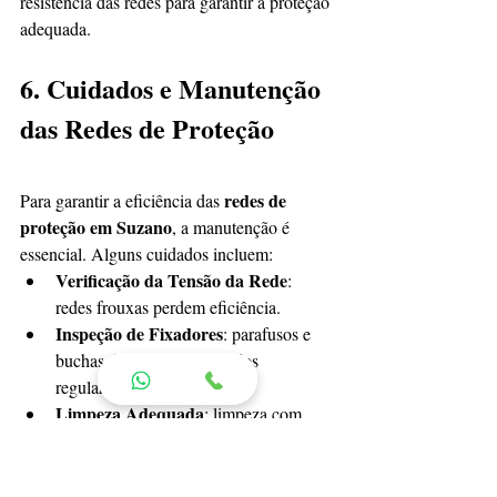
resistência das redes para garantir a proteção 
adequada.
6. Cuidados e Manutenção 
das Redes de Proteção
redes de 
Para garantir a eficiência das 
proteção em Suzano
, a manutenção é 
essencial. Alguns cuidados incluem:
Verificação da Tensão da Rede
: 
redes frouxas perdem eficiência.
Inspeção de Fixadores
: parafusos e 
buchas devem ser verificados 
regularmente.
Limpeza Adequada
: limpeza com 
água e sabão neutro, evitando produtos 
abrasivos.
Ao seguir esses cuidados, você prolonga a 