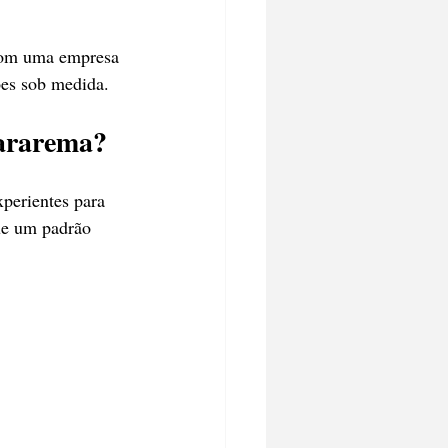
 com uma empresa 
ões sob medida.
uararema?
xperientes para 
ue um padrão 