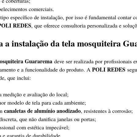
 e coberturas;
abelecimentos comerciais.
ipo específico de instalação, por isso é fundamental contar
POLI REDES
, que oferece consultoria personalizada e soluç
ta a instalação da tela mosquiteira G
mosquiteira Guararema
 deve ser realizada por profissionais e
POLI REDES
amento e a funcionalidade do produto. A 
 seg
de, que inclui:
ra medição e avaliação do local;
or modelo de tela para cada ambiente;
canaletas de alumínio anodizado
m 
, resistentes à corrosão;
iscreta, que não danifica janelas ou portas;
sional com estética impecável;
 e garantia de durabilidade.