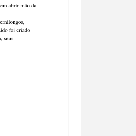
sem abrir mão da 
ernilongos, 
údo foi criado 
a
, seus 