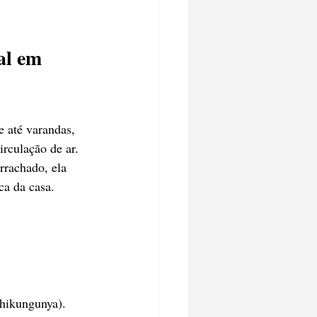
al em 
e até varandas, 
rculação de ar. 
rrachado, ela 
ca da casa.
chikungunya).