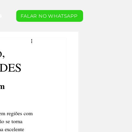
G
FALAR NO WHATSAPP
,
EDES
m 
 em regiões com 
o se torna 
a excelente 