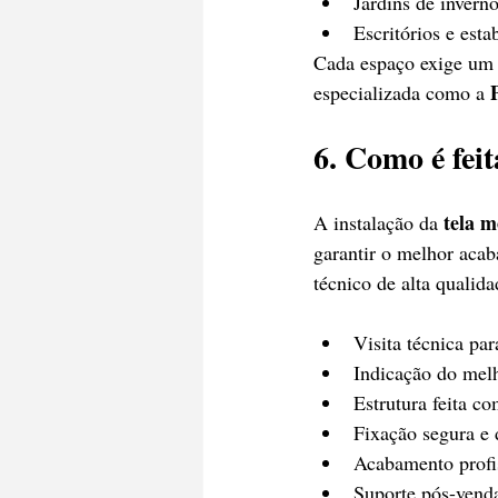
Jardins de inverno
Escritórios e est
Cada espaço exige um t
especializada como a 
6. Como é fei
tela 
A instalação da 
garantir o melhor acab
técnico de alta qualida
Visita técnica pa
Indicação do melh
Estrutura feita co
Fixação segura e d
Acabamento profis
Suporte pós-venda